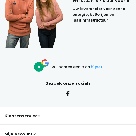
Wij staan 7/7 klaar voor u
Uw leverancier voor zonne-
energie, batterijen en
laadinfrastructuur
9
Wij scoren een
9
op
Kiyoh
Bezoek onze socials
Klantenservice
Mijn account