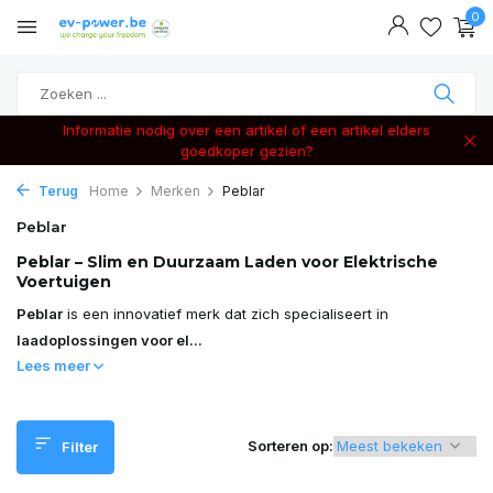
0
Informatie nodig over een artikel of een artikel elders
goedkoper gezien?
Terug
Home
Merken
Peblar
Peblar
Peblar – Slim en Duurzaam Laden voor Elektrische
Voertuigen
Peblar
is een innovatief merk dat zich specialiseert in
laadoplossingen voor el...
Lees meer
Sorteren op:
Filter