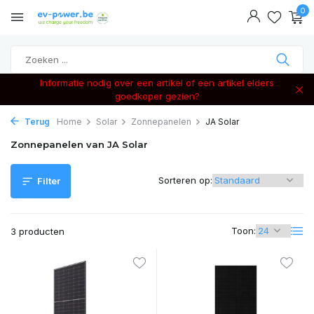
0
Informatie nodig over een artikel of een artikel elders
goedkoper gezien?
Terug
Home
Solar
Zonnepanelen
JA Solar
Zonnepanelen van JA Solar
Sorteren op:
Filter
Toon:
3 producten