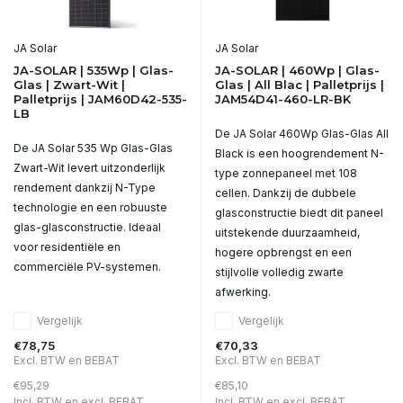
JA Solar
JA Solar
JA-SOLAR | 535Wp | Glas-
JA-SOLAR | 460Wp | Glas-
Glas | Zwart-Wit |
Glas | All Blac | Palletprijs |
Palletprijs | JAM60D42-535-
JAM54D41-460-LR-BK
LB
De JA Solar 460Wp Glas-Glas All
De JA Solar 535 Wp Glas-Glas
Black is een hoogrendement N-
Zwart-Wit levert uitzonderlijk
type zonnepaneel met 108
rendement dankzij N-Type
cellen. Dankzij de dubbele
technologie en een robuuste
glasconstructie biedt dit paneel
glas-glasconstructie. Ideaal
uitstekende duurzaamheid,
voor residentiële en
hogere opbrengst en een
commerciële PV-systemen.
stijlvolle volledig zwarte
afwerking.
Vergelijk
Vergelijk
€78,75
€70,33
Excl. BTW en BEBAT
Excl. BTW en BEBAT
€95,29
€85,10
Incl. BTW en excl. BEBAT
Incl. BTW en excl. BEBAT