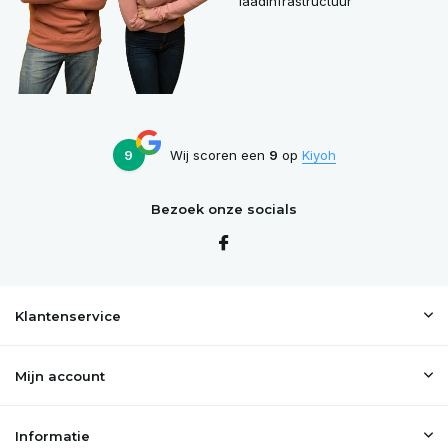
laadinfrastructuur
9
Wij scoren een
9
op
Kiyoh
Bezoek onze socials
Klantenservice
Mijn account
Informatie