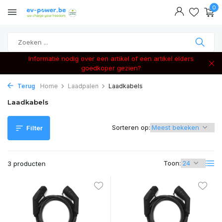
0
Informatie nodig over een artikel of een artikel elders
goedkoper gezien?
Terug
Home
Laadpalen
Laadkabels
Laadkabels
Sorteren op:
Filter
Toon:
3 producten