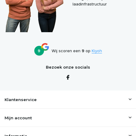
laadinfrastructuur
9
Wij scoren een
9
op
Kiyoh
Bezoek onze socials
Klantenservice
Mijn account