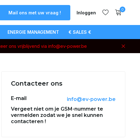
0
Mail ons met uw vraag !
Inloggen
ENERGIE MANAGEMENT
€ SALES €
eer ons vrijblijvend via
info@ev-power.be
Account
aanmaken
Contacteer ons
E-mail
info@ev-power.be
Vergeet niet om je GSM-nummer te
vermelden zodat we je snel kunnen
contacteren !