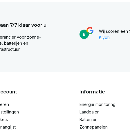
taan 7/7 klaar voor u
Wij scoren een
9
erancier voor zonne-
Kiyoh
, batterijen en
rastructuur
account
Informatie
reren
Energie monitoring
stellingen
Laadpalen
ckets
Batterijen
rlanglijst
Zonnepanelen