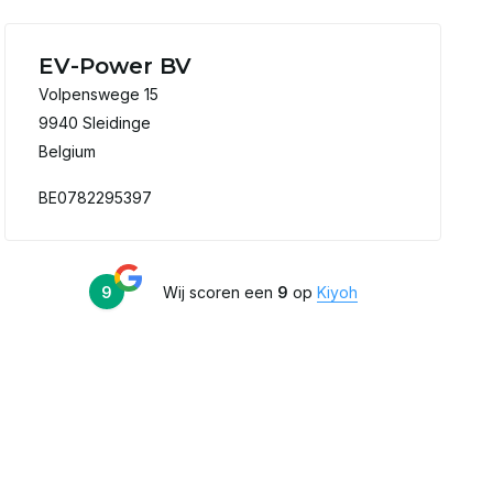
EV-Power BV
Volpenswege 15
9940 Sleidinge
Belgium
BE0782295397
9
Wij scoren een
9
op
Kiyoh