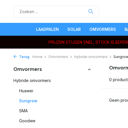
LAADPALEN
SOLAR
OMVORMERS
B
PRIJZEN STIJGEN SNEL, STOCK IS BEP
Terug
Home
Omvormers
Hybride omvormers
Sungro
Omvorm
Omvormers
0 produc
Hybride omvormers
Huawei
Geen prod
Sungrow
SMA
Goodwe