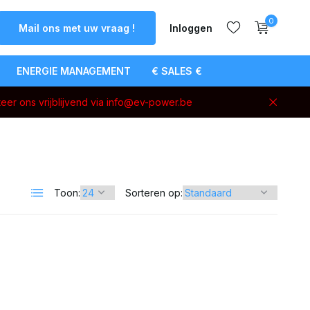
0
Mail ons met uw vraag !
Inloggen
ENERGIE MANAGEMENT
€ SALES €
eer ons vrijblijvend via
info@ev-power.be
Account
aanmaken
Toon:
Sorteren op: