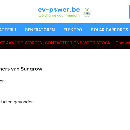
ATTERIJ
GENERATOREN
ELEKTRO
SOLAR CARPORTS
ERKT AAN HET WORDEN, CONTACTEER ONS VOOR STOCK !!!
Contact
w
ers van Sungrow
ten
ucten gevonden!...