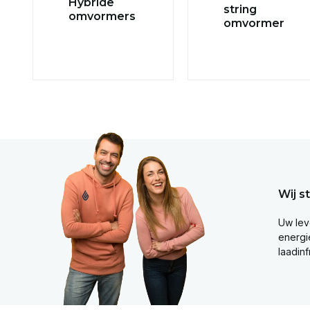
Hybride
string
omvormers
omvormer
Wij s
Uw lev
energie
laadinf