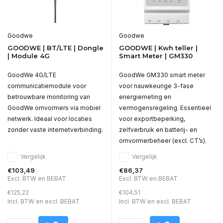
Goodwe
Goodwe
GOODWE | BT/LTE | Dongle
GOODWE | Kwh teller |
| Module 4G
Smart Meter | GM330
GoodWe 4G/LTE
GoodWe GM330 smart meter
communicatiemodule voor
voor nauwkeurige 3-fase
betrouwbare monitoring van
energiemeting en
GoodWe omvormers via mobiel
vermogensregeling. Essentieel
netwerk. Ideaal voor locaties
voor exportbeperking,
zonder vaste internetverbinding.
zelfverbruik en batterij- en
omvormerbeheer (excl. CT’s).
Vergelijk
Vergelijk
€103,49
€86,37
Excl. BTW en BEBAT
Excl. BTW en BEBAT
€125,22
€104,51
Incl. BTW en excl. BEBAT
Incl. BTW en excl. BEBAT