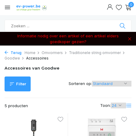
0
Informatie nodig over een artikel of een artikel elders
goedkoper gezien?
Terug
Home
Omvormers
Traditionele string omvormer
Goodwe
Accessoires
Accessoires van Goodwe
Sorteren op:
Filter
Toon:
5 producten