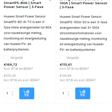
SmartPS-80A | Smart
100A | Smart Power Sensor
Power Sensor | 3-Fase
| 3-Fase
Huawei Smart Power Sensor
Huawei Smart Power Sensor
SmartPS-80-AI-T0 is een 3-
SmartPS-100A-S0 is een 3-fase
fase inline energiemeter tot 80A
energiemeter met 3x 100A
voor nauwkeurige meting,
stroomtransformatoren voor
monitoring en energiesturing
nauwkeurige meting, monitoring
van Huawei PV- en
en energiesturing van Huawei
batterijsystemen.
PV- en batterijsystemen.
Vergelijk
Vergelijk
€169,72
€115,61
Excl. BTW en BEBAT
Excl. BTW en BEBAT
€205,36
€139,89
Incl. BTW en excl. BEBAT
Incl. BTW en excl. BEBAT