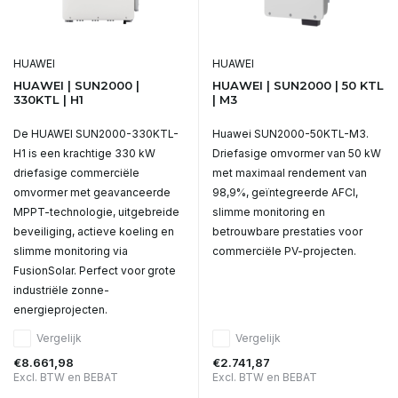
HUAWEI
HUAWEI
HUAWEI | SUN2000 |
HUAWEI | SUN2000 | 50 KTL
330KTL | H1
| M3
De HUAWEI SUN2000-330KTL-
Huawei SUN2000-50KTL-M3.
H1 is een krachtige 330 kW
Driefasige omvormer van 50 kW
driefasige commerciële
met maximaal rendement van
omvormer met geavanceerde
98,9%, geïntegreerde AFCI,
MPPT-technologie, uitgebreide
slimme monitoring en
beveiliging, actieve koeling en
betrouwbare prestaties voor
slimme monitoring via
commerciële PV-projecten.
FusionSolar. Perfect voor grote
industriële zonne-
energieprojecten.
Vergelijk
Vergelijk
€8.661,98
€2.741,87
Excl. BTW en BEBAT
Excl. BTW en BEBAT