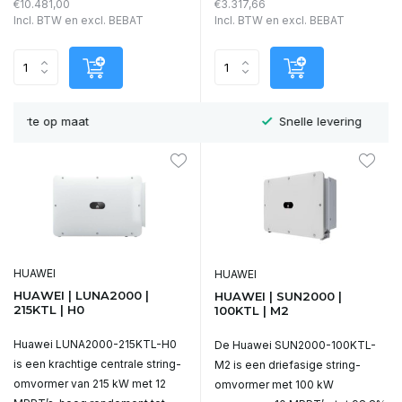
€10.481,00
€3.317,66
Incl. BTW en excl. BEBAT
Incl. BTW en excl. BEBAT
Snelle levering
HUAWEI
HUAWEI
HUAWEI | LUNA2000 |
HUAWEI | SUN2000 |
215KTL | H0
100KTL | M2
Huawei LUNA2000-215KTL-H0
De Huawei SUN2000-100KTL-
is een krachtige centrale string-
M2 is een driefasige string-
omvormer van 215 kW met 12
omvormer met 100 kW