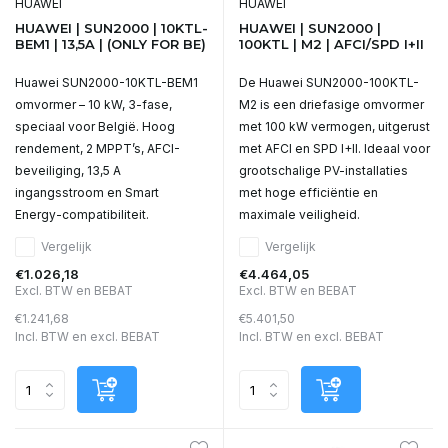
HUAWEI
HUAWEI
HUAWEI | SUN2000 | 10KTL-
HUAWEI | SUN2000 |
BEM1 | 13,5A | (ONLY FOR BE)
100KTL | M2 | AFCI/SPD I+II
Huawei SUN2000-10KTL-BEM1
De Huawei SUN2000-100KTL-
omvormer – 10 kW, 3-fase,
M2 is een driefasige omvormer
speciaal voor België. Hoog
met 100 kW vermogen, uitgerust
rendement, 2 MPPT’s, AFCI-
met AFCI en SPD I+II. Ideaal voor
beveiliging, 13,5 A
grootschalige PV-installaties
ingangsstroom en Smart
met hoge efficiëntie en
Energy-compatibiliteit.
maximale veiligheid.
Vergelijk
Vergelijk
€1.026,18
€4.464,05
Excl. BTW en BEBAT
Excl. BTW en BEBAT
€1.241,68
€5.401,50
Incl. BTW en excl. BEBAT
Incl. BTW en excl. BEBAT