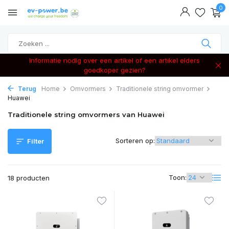
0
Informatie nodig over een artikel of een artikel elders
goedkoper gezien?
Terug
Home
Omvormers
Traditionele string omvormer
Huawei
Traditionele string omvormers van Huawei
Sorteren op:
Filter
Toon:
18 producten