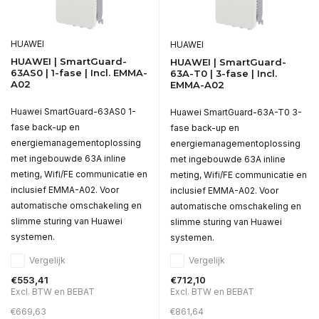
HUAWEI
HUAWEI
HUAWEI | SmartGuard-
HUAWEI | SmartGuard-
63AS0 | 1-fase | Incl. EMMA-
63A-T0 | 3-fase | Incl.
A02
EMMA-A02
Huawei SmartGuard-63AS0 1-
Huawei SmartGuard-63A-T0 3-
fase back-up en
fase back-up en
energiemanagementoplossing
energiemanagementoplossing
met ingebouwde 63A inline
met ingebouwde 63A inline
meting, Wifi/FE communicatie en
meting, Wifi/FE communicatie en
inclusief EMMA-A02. Voor
inclusief EMMA-A02. Voor
automatische omschakeling en
automatische omschakeling en
slimme sturing van Huawei
slimme sturing van Huawei
systemen.
systemen.
Vergelijk
Vergelijk
€553,41
€712,10
Excl. BTW en BEBAT
Excl. BTW en BEBAT
€669,63
€861,64