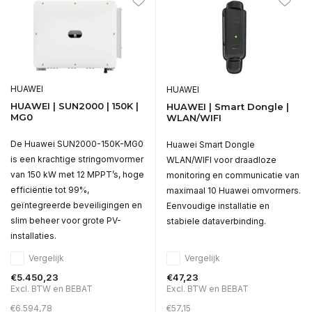
HUAWEI
HUAWEI
HUAWEI | SUN2000 | 150K |
HUAWEI | Smart Dongle |
MG0
WLAN/WIFI
De Huawei SUN2000-150K-MG0
Huawei Smart Dongle
is een krachtige stringomvormer
WLAN/WIFI voor draadloze
van 150 kW met 12 MPPT’s, hoge
monitoring en communicatie van
efficiëntie tot 99%,
maximaal 10 Huawei omvormers.
geïntegreerde beveiligingen en
Eenvoudige installatie en
slim beheer voor grote PV-
stabiele dataverbinding.
installaties.
Vergelijk
Vergelijk
€5.450,23
€47,23
Excl. BTW en BEBAT
Excl. BTW en BEBAT
€6.594,78
€57,15