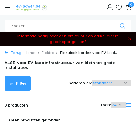
0
Informatie nodig over een artikel of een artikel elders
goedkoper gezien?
Terug
Home
Elektro
Elektrisch borden voor EV-laad...
ALSB voor EV-laadinfrastructuur van klein tot grote
installaties
Sorteren op:
Filter
Toon:
0 producten
Geen producten gevonden!...