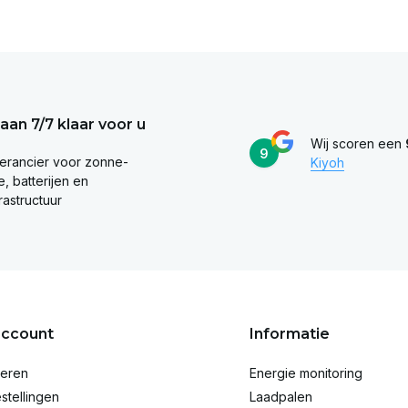
taan 7/7 klaar voor u
Wij scoren een
9
erancier voor zonne-
Kiyoh
, batterijen en
rastructuur
account
Informatie
reren
Energie monitoring
stellingen
Laadpalen