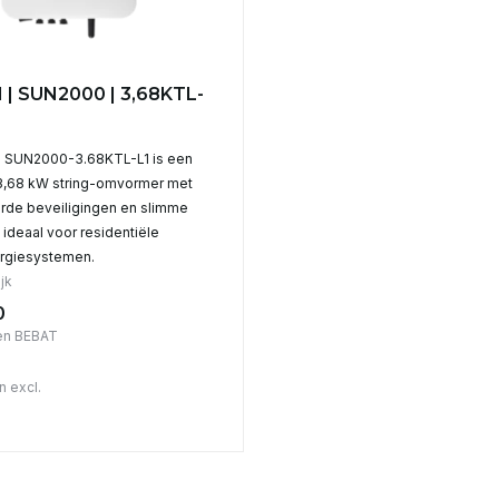
| SUN2000 | 3,68KTL-
 SUN2000-3.68KTL-L1 is een
 3,68 kW string-omvormer met
rde beveiligingen en slimme
 ideaal voor residentiële
rgiesystemen.
jk
0
en BEBAT
n excl.