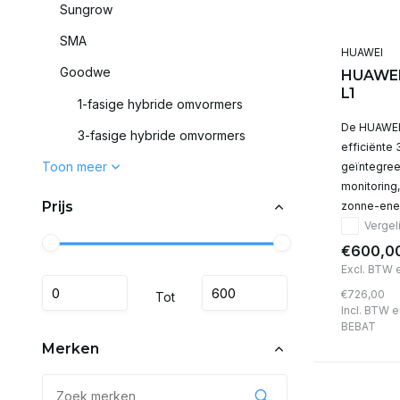
Sungrow
SMA
HUAWEI
Goodwe
HUAWEI 
L1
1-fasige hybride omvormers
De HUAWEI
3-fasige hybride omvormers
efficiënte
Toon meer
geïntegree
monitoring,
Prijs
zonne-ene
Vergeli
€600,0
Excl. BTW 
€726,00
Tot
Incl. BTW e
BEBAT
Merken