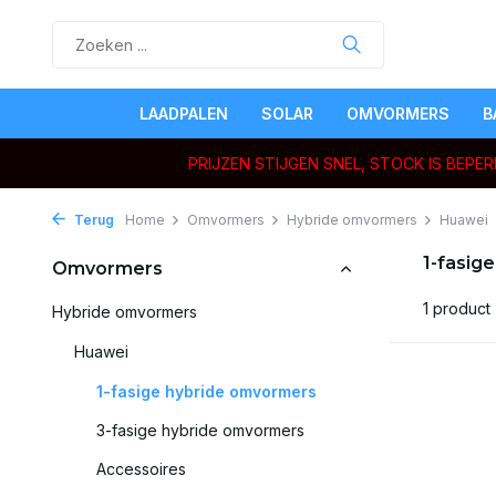
LAADPALEN
SOLAR
OMVORMERS
B
PRIJZEN STIJGEN SNEL, STOCK IS BEP
Terug
Home
Omvormers
Hybride omvormers
Huawei
1-fasig
Omvormers
1 product
Hybride omvormers
Huawei
1-fasige hybride omvormers
3-fasige hybride omvormers
Accessoires