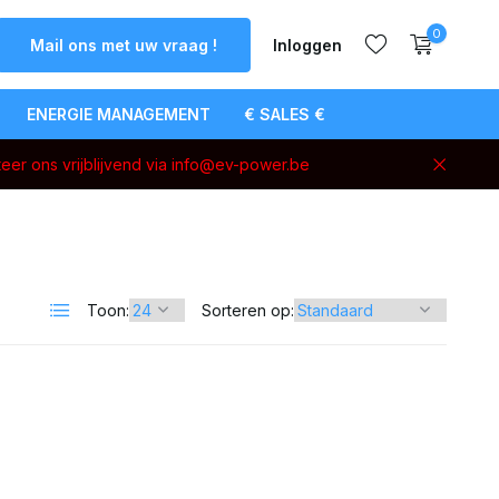
0
Mail ons met uw vraag !
Inloggen
ENERGIE MANAGEMENT
€ SALES €
eer ons vrijblijvend via
info@ev-power.be
Account
aanmaken
Toon:
Sorteren op: