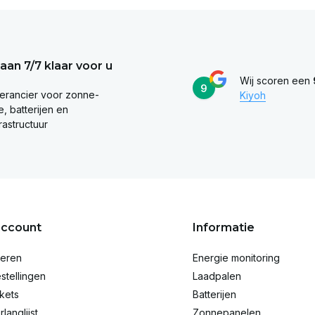
taan 7/7 klaar voor u
Wij scoren een
9
erancier voor zonne-
Kiyoh
, batterijen en
rastructuur
account
Informatie
reren
Energie monitoring
stellingen
Laadpalen
ckets
Batterijen
rlanglijst
Zonnepanelen