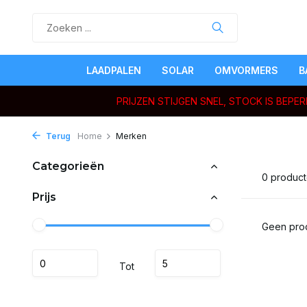
LAADPALEN
SOLAR
OMVORMERS
B
PRIJZEN STIJGEN SNEL, STOCK IS BEP
Terug
Home
Merken
Categorieën
0 produc
Prijs
Geen prod
Tot