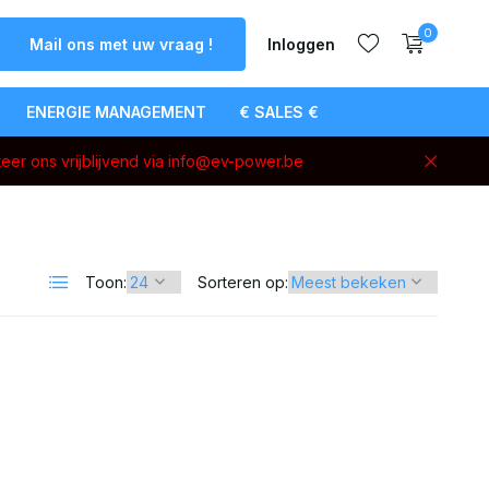
0
Mail ons met uw vraag !
Inloggen
ENERGIE MANAGEMENT
€ SALES €
eer ons vrijblijvend via
info@ev-power.be
Account
aanmaken
Toon:
Sorteren op: