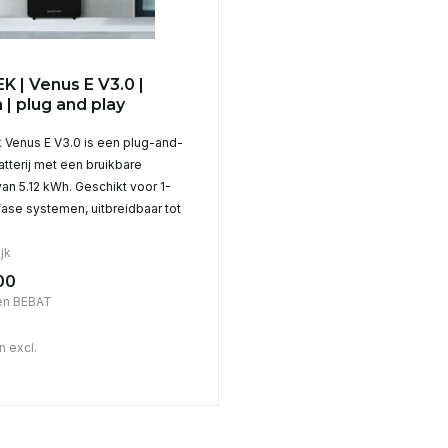
 | Venus E V3.0 |
 | plug and play
 Venus E V3.0 is een plug-and-
atterij met een bruikbare
van 5.12 kWh. Geschikt voor 1-
fase systemen, uitbreidbaar tot
.
jk
00
en BEBAT
n excl.