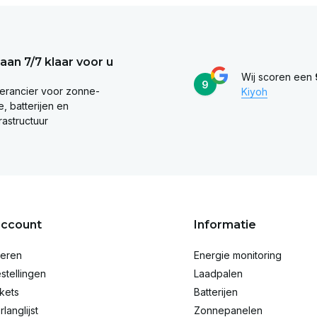
taan 7/7 klaar voor u
Wij scoren een
9
erancier voor zonne-
Kiyoh
, batterijen en
rastructuur
account
Informatie
reren
Energie monitoring
stellingen
Laadpalen
ckets
Batterijen
rlanglijst
Zonnepanelen