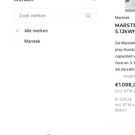
Marstek
MARSTEK
Alle merken
5.12kWh
Marstek
De Marstek
play thuisb
capaciteit 
fase en 3-
46.08 kWh
Vergeli
€1.098,
Excl. BTW 
€1.328,58
Incl. BTW e
BEBAT