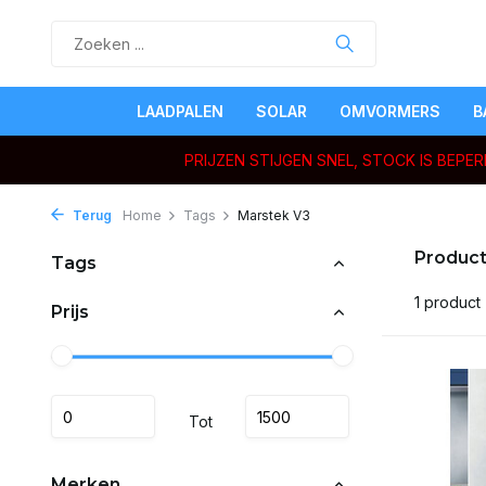
LAADPALEN
SOLAR
OMVORMERS
B
PRIJZEN STIJGEN SNEL, STOCK IS BEP
Terug
Home
Tags
Marstek V3
Product
Tags
1 product
Prijs
Tot
Merken