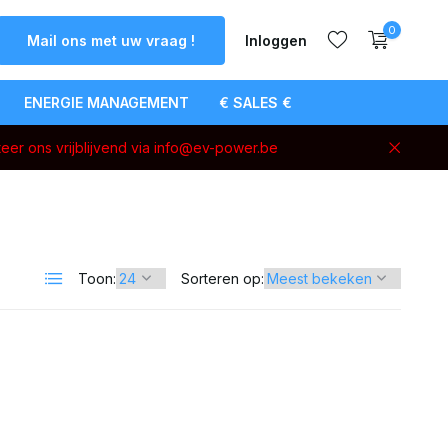
0
Mail ons met uw vraag !
Inloggen
ENERGIE MANAGEMENT
€ SALES €
eer ons vrijblijvend via
info@ev-power.be
Account
aanmaken
Toon:
Sorteren op: