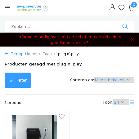
0
Informatie nodig over een artikel of een artikel elders
goedkoper gezien?
Terug
Home
Tags
plug n' play
Producten getagd met plug n' play
Sorteren op:
Filter
Toon:
1 product