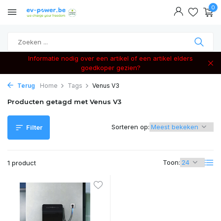
0
Informatie nodig over een artikel of een artikel elders
goedkoper gezien?
Terug
Home
Tags
Venus V3
Producten getagd met Venus V3
Sorteren op:
Filter
Toon:
1 product