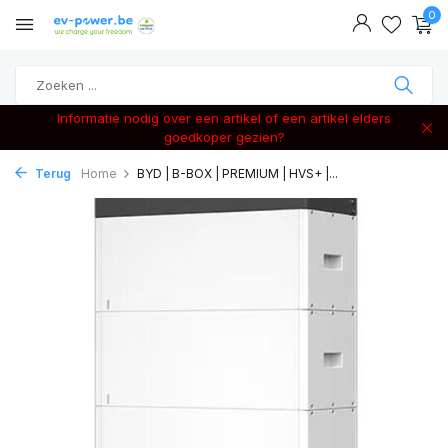
0
Informatie nodig over een artikel of een artikel elders
goedkoper gezien?
Terug
Home
BYD | B-BOX | PREMIUM | HVS+ |...