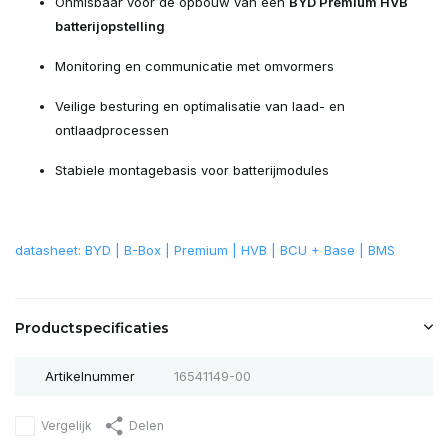
Onmisbaar voor de opbouw van een
BYD Premium HVB
batterijopstelling
Monitoring en communicatie met omvormers
Veilige besturing en optimalisatie van laad- en
ontlaadprocessen
Stabiele montagebasis voor batterijmodules
datasheet: BYD | B-Box | Premium | HVB | BCU + Base | BMS
Productspecificaties
Artikelnummer
16541149-00
Vergelijk
Delen