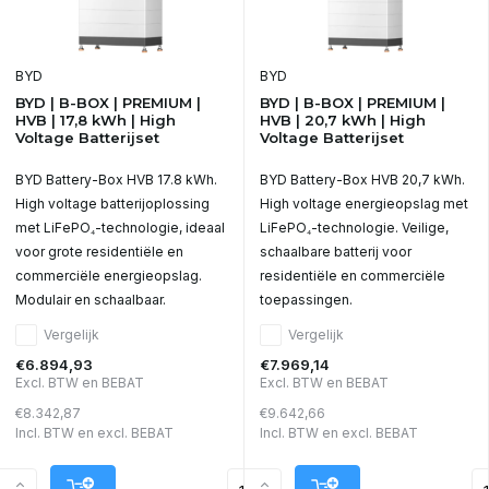
BYD
BYD
BYD | B-BOX | PREMIUM |
BYD | B-BOX | PREMIUM |
HVB | 17,8 kWh | High
HVB | 20,7 kWh | High
Voltage Batterijset
Voltage Batterijset
BYD Battery-Box HVB 17.8 kWh.
BYD Battery-Box HVB 20,7 kWh.
High voltage batterijoplossing
High voltage energieopslag met
met LiFePO₄-technologie, ideaal
LiFePO₄-technologie. Veilige,
voor grote residentiële en
schaalbare batterij voor
commerciële energieopslag.
residentiële en commerciële
Modulair en schaalbaar.
toepassingen.
Vergelijk
Vergelijk
€6.894,93
€7.969,14
Excl. BTW en BEBAT
Excl. BTW en BEBAT
€8.342,87
€9.642,66
Incl. BTW en excl. BEBAT
Incl. BTW en excl. BEBAT