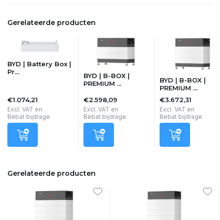
Gerelateerde producten
BYD | Battery Box |
Pr...
BYD | B-BOX |
BYD | B-BOX |
PREMIUM ...
PREMIUM ...
€1.074,21
€2.598,09
€3.672,31
Excl. VAT en
Excl. VAT en
Excl. VAT en
Bebat bijdrage
Bebat bijdrage
Bebat bijdrage
Gerelateerde producten