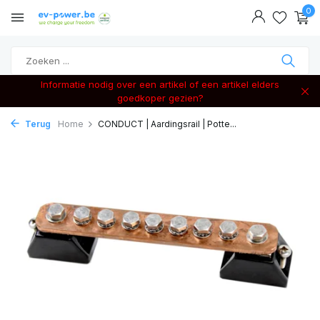
0
Informatie nodig over een artikel of een artikel elders
goedkoper gezien?
Terug
Home
CONDUCT | Aardingsrail | Potte...