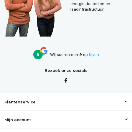
energie, batterijen en
laadinfrastructuur
9
Wij scoren een
9
op
Kiyoh
Bezoek onze socials
Klantenservice
Mijn account