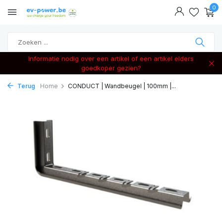
0
Informatie nodig over een artikel of een artikel elders
goedkoper gezien?
Terug
Home
CONDUCT | Wandbeugel | 100mm |...