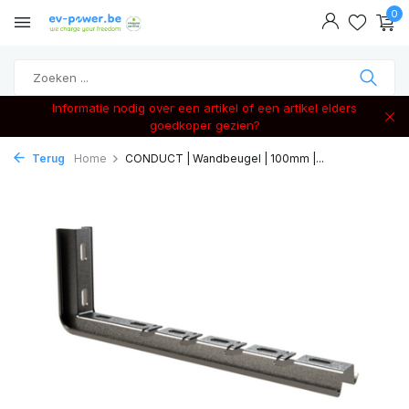
0
Informatie nodig over een artikel of een artikel elders
goedkoper gezien?
Terug
Home
CONDUCT | Wandbeugel | 100mm |...