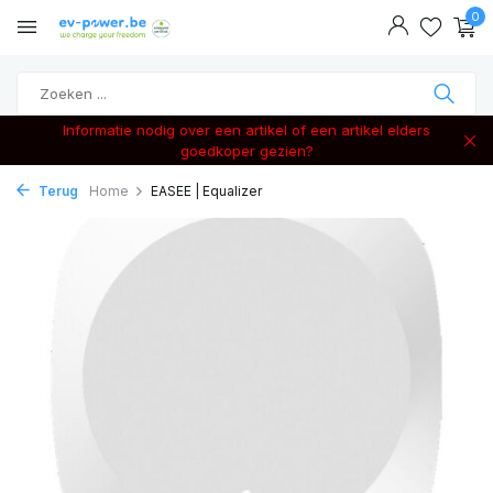
0
Informatie nodig over een artikel of een artikel elders
goedkoper gezien?
Terug
Home
EASEE | Equalizer