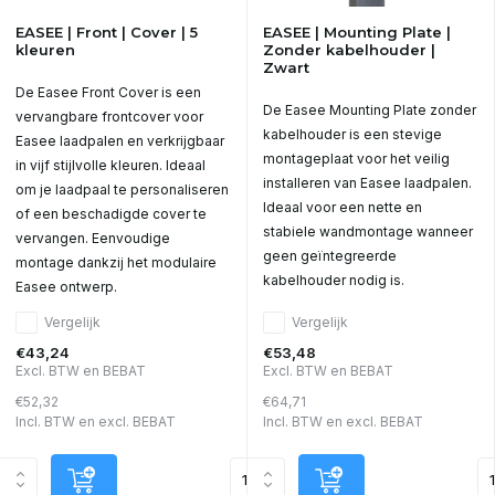
EASEE | Front | Cover | 5
EASEE | Mounting Plate |
kleuren
Zonder kabelhouder |
Zwart
De Easee Front Cover is een
De Easee Mounting Plate zonder
vervangbare frontcover voor
kabelhouder is een stevige
Easee laadpalen en verkrijgbaar
montageplaat voor het veilig
in vijf stijlvolle kleuren. Ideaal
installeren van Easee laadpalen.
om je laadpaal te personaliseren
Ideaal voor een nette en
of een beschadigde cover te
stabiele wandmontage wanneer
vervangen. Eenvoudige
geen geïntegreerde
montage dankzij het modulaire
kabelhouder nodig is.
Easee ontwerp.
Vergelijk
Vergelijk
€43,24
€53,48
Excl. BTW en BEBAT
Excl. BTW en BEBAT
€52,32
€64,71
Incl. BTW en excl. BEBAT
Incl. BTW en excl. BEBAT