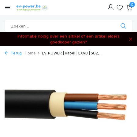
0
Informatie nodig over een artikel of een artikel elders
goedkoper gezien?
Terug
Home
EV-POWER | Kabel | EXVB | 5G2,...