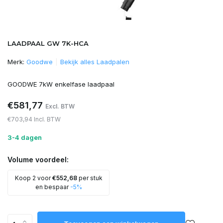
LAADPAAL GW 7K-HCA
Merk:
Goodwe
Bekijk alles Laadpalen
GOODWE 7kW enkelfase laadpaal
€581,77
Excl. BTW
€703,94 Incl. BTW
3-4 dagen
Volume voordeel:
Koop 2 voor
€552,68
per stuk
en bespaar
-5%