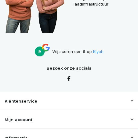
laadinfrastructuur
9
Wij scoren een
9
op
Kiyoh
Bezoek onze socials
Klantenservice
Mijn account