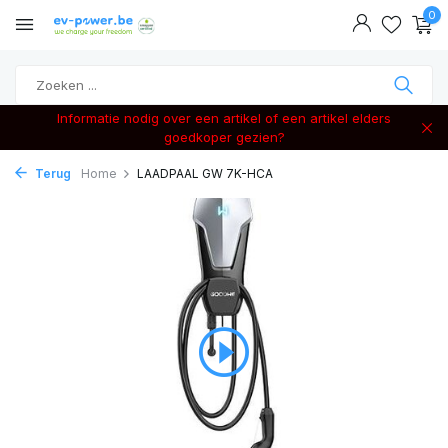
0
Informatie nodig over een artikel of een artikel elders
goedkoper gezien?
Terug
Home
LAADPAAL GW 7K-HCA