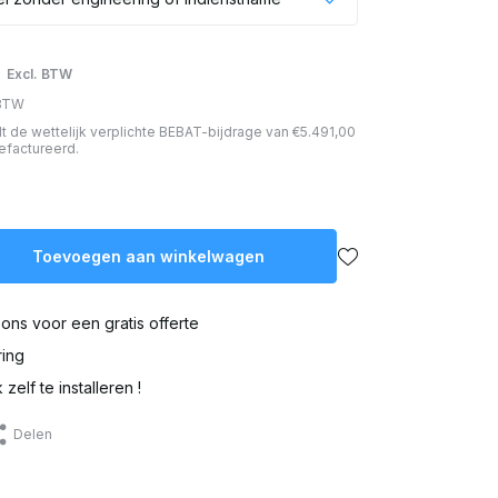
6
Excl. BTW
 BTW
ordt de wettelijk verplichte BEBAT-bijdrage van €5.491,00
efactureerd.
Toevoegen aan winkelwagen
ons voor een gratis offerte
ring
zelf te installeren !
Delen