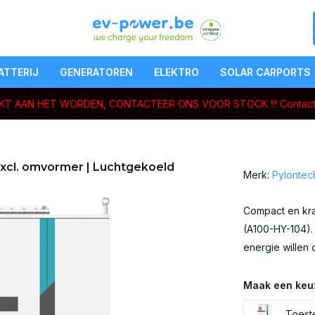
ATTERIJ
GENERATOREN
ELEKTRO
SOLAR CARPORTS
ERKT AAN HET WORDEN, CONTACTEER ONS VOOR STOCK !!!
Contact
Excl. omvormer | Luchtgekoeld
Merk:
Pylontec
Compact en kra
(A100-HY-104). 
energie willen 
Maak een keu
Toeste