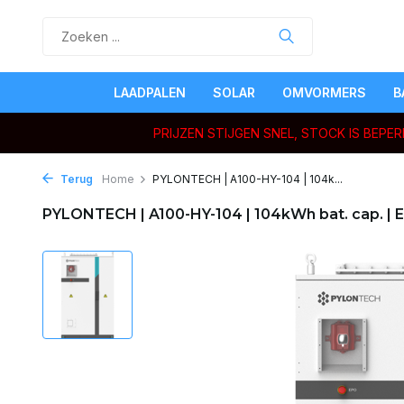
LAADPALEN
SOLAR
OMVORMERS
B
PRIJZEN STIJGEN SNEL, STOCK IS BEP
Terug
Home
PYLONTECH | A100-HY-104 | 104k...
PYLONTECH | A100-HY-104 | 104kWh bat. cap. | 