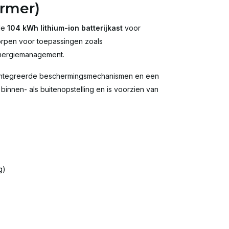
ormer)
lde
104 kWh lithium-ion batterijkast
voor
worpen voor toepassingen zoals
 energiemanagement.
geïntegreerde beschermingsmechanismen en een
 binnen- als buitenopstelling en is voorzien van
g)