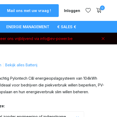
0
Mail ons met uw vraag !
Inloggen
ENERGIE MANAGEMENT
€ SALES €
eer ons vrijblijvend via
info@ev-power.be
Account
aanmaken
h
Bekijk alles Batterij
chtig Pylontech C&I energieopslagsysteem van 104kWh
Ideaal voor bedrijven die piekverbruik willen beperken, PV-
opslaan en hun energieverbruik slim willen beheren.
ze:
l zonder engineering of indienstname