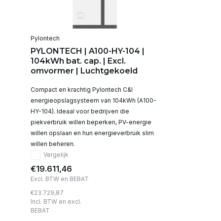
Pylontech
PYLONTECH | A100-HY-104 |
104kWh bat. cap. | Excl.
omvormer | Luchtgekoeld
Compact en krachtig Pylontech C&I
energieopslagsysteem van 104kWh (A100-
HY-104). Ideaal voor bedrijven die
piekverbruik willen beperken, PV-energie
willen opslaan en hun energieverbruik slim
willen beheren.
Vergelijk
€19.611,46
Excl. BTW en BEBAT
€23.729,87
Incl. BTW en excl.
BEBAT