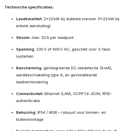
Technische specificaties:
Laadkwaliteit
: 2×22 kW bij dubbele toevoer (1×22 kW bij
enkele aansluiting)
Stroom
: max. 32 A per laadpunt
Spanning
: 230 V of 400 V AC, geschikt voor 3-fase
systemen
Bescherming
: geïntegreerde DC-lekdetectie (6 mA),
aardlekschakeling type A, en geïnstalleerde
laadvermindering
Connectiviteit
: Ethernet (LAN), OCPP 1.6 JSON, RFID-
authenticatie
Behuizing
: IP54 / IK08 – robuust voor binnen- en
buitenmontage