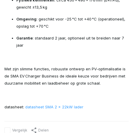
Fysieke kenmerken
: circa 430 × 490 × 176 mm (b×h×d),
gewicht ±13,5 kg
Omgeving
: geschikt voor -25 °C tot +40 °C (operationeel),
opslag tot +70 °C
Garantie
: standaard 2 jaar, optioneel uit te breiden naar 7
jaar
Met zijn slimme functies, robuuste ontwerp en PV-optimalisatie is
de SMA EV Charger Business de ideale keuze voor bedrijven met
duurzame mobiliteit en laadbeheer op grote schaal.
datasheet:
datasheet SMA 2 x 22kW lader
Vergelijk
Delen