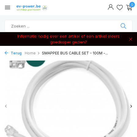
0
Informatie nodig over een artikel of een artikel elders
goedkoper gezien?
Terug
Home
SMAPPEE BUS CABLE SET - 100M -...