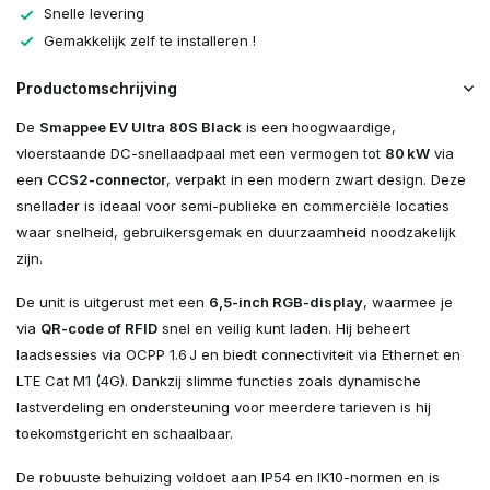
Snelle levering
Gemakkelijk zelf te installeren !
Productomschrijving
De
Smappee EV Ultra 80S Black
is een hoogwaardige,
vloerstaande DC-snellaadpaal met een vermogen tot
80 kW
via
een
CCS2-connector
, verpakt in een modern zwart design. Deze
snellader is ideaal voor semi-publieke en commerciële locaties
waar snelheid, gebruikersgemak en duurzaamheid noodzakelijk
zijn.
De unit is uitgerust met een
6,5-inch RGB-display
, waarmee je
via
QR-code of RFID
snel en veilig kunt laden. Hij beheert
laadsessies via OCPP 1.6 J en biedt connectiviteit via Ethernet en
LTE Cat M1 (4G). Dankzij slimme functies zoals dynamische
lastverdeling en ondersteuning voor meerdere tarieven is hij
toekomstgericht en schaalbaar.
De robuuste behuizing voldoet aan IP54 en IK10-normen en is