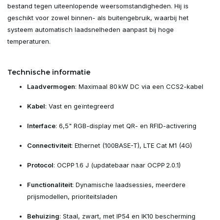
bestand tegen uiteenlopende weersomstandigheden. Hij is
geschikt voor zowel binnen- als buitengebruik, waarbij het
systeem automatisch laadsnelheden aanpast bij hoge
temperaturen.
Technische informatie
Laadvermogen
: Maximaal 80 kW DC via een CCS2-kabel
Kabel
: Vast en geïntegreerd
Interface
: 6,5" RGB-display met QR- en RFID-activering
Connectiviteit
: Ethernet (100BASE-T), LTE Cat M1 (4G)
Protocol
: OCPP 1.6 J (updatebaar naar OCPP 2.0.1)
Functionaliteit
: Dynamische laadsessies, meerdere
prijsmodellen, prioriteitsladen
Behuizing
: Staal, zwart, met IP54 en IK10 bescherming