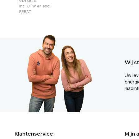
€1.438,13
Incl. BTW en excl.
BEBAT
Wij s
Uw lev
energie
laadinf
Klantenservice
Mijn 