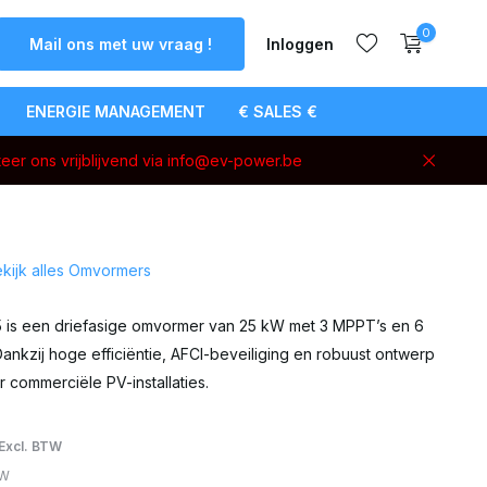
0
Mail ons met uw vraag !
Inloggen
ENERGIE MANAGEMENT
€ SALES €
eer ons vrijblijvend via
info@ev-power.be
Account
aanmaken
kijk alles Omvormers
5 is een driefasige omvormer van 25 kW met 3 MPPT’s en 6
nkzij hoge efficiëntie, AFCI-beveiliging en robuust ontwerp
or commerciële PV-installaties.
Excl. BTW
TW