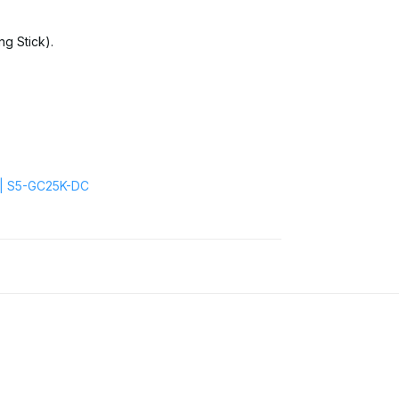
g Stick).
r | S5-GC25K-DC