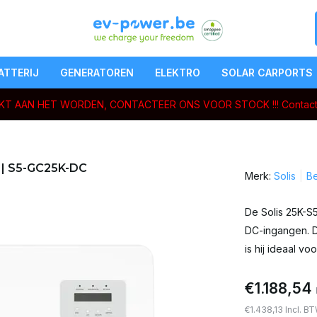
ATTERIJ
GENERATOREN
ELEKTRO
SOLAR CARPORTS
ERKT AAN HET WORDEN, CONTACTEER ONS VOOR STOCK !!!
Contact
r | S5-GC25K-DC
Merk:
Solis
Be
De Solis 25K-S
DC-ingangen. Da
is hij ideaal vo
€1.188,54
€1.438,13 Incl. B