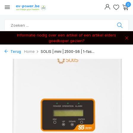
0
Informatie nodig over een artikel of een artikel elders
goedkoper gezien?
Terug
Home
SOLIS | mini | 2500-S6 | 1-fas...