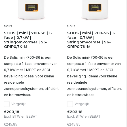
Solis
Solis
SOLIS | mini | 700-S6 | 1-
SOLIS | mini | 700-S6 | 1-
fase | 0,7kW |
fase | 0,7kW |
Stringomvormer | S6-
Stringomvormer | S6-
GR1P0,7K-M
GR1P0,7K-M
De Solis mini-700-S6 is een
De Solis mini-700-S6 is een
compacte 1-fase omvormer van
compacte 1-fase omvormer van
0,7 kW met 1 MPPT en AFCI-
0,7 kW met 1 MPPT en AFCI-
beveiliging. Ideaal voor kleine
beveiliging. Ideaal voor kleine
residentiële
residentiële
zonnepaneelsystemen, efficiënt
zonnepaneelsystemen, efficiënt
en betrouwbaar.
en betrouwbaar.
Vergelijk
Vergelijk
€203,18
€203,18
Excl. BTW en BEBAT
Excl. BTW en BEBAT
€245,85
€245,85