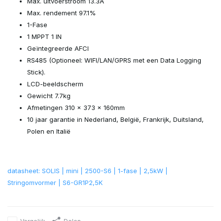
Max. uitvoerstroom 13.3A
Max. rendement 97.1%
1-Fase
1 MPPT 1 IN
Geïntegreerde AFCI
RS485 (Optioneel: WIFI/LAN/GPRS met een Data Logging
Stick).
LCD-beeldscherm
Gewicht 7.7kg
Afmetingen 310 x 373 x 160mm
10 jaar garantie in Nederland, België, Frankrijk, Duitsland,
Polen en Italië
datasheet: SOLIS | mini | 2500-S6 | 1-fase | 2,5kW |
Stringomvormer | S6-GR1P2,5K