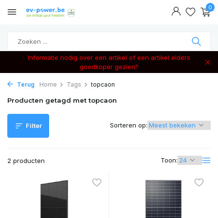
0
Informatie nodig over een artikel of een artikel elders
goedkoper gezien?
Terug
Home
Tags
topcaon
Producten getagd met topcaon
Sorteren op:
Filter
Toon:
2 producten