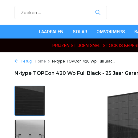
LAADPALEN
SOLAR
OMVORMERS
B
PRIJZEN STIJGEN SNEL, STOCK IS BEP
Terug
Home
N-type TOPCon 420 Wp Full Blac...
N-type TOPCon 420 Wp Full Black - 25 Jaar Gara