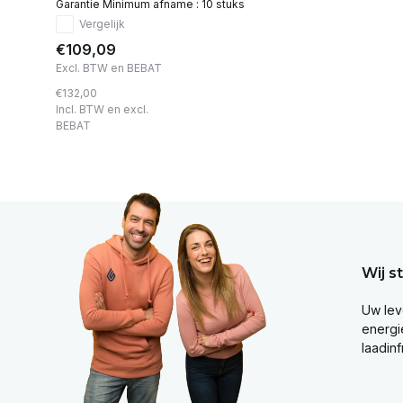
Garantie Minimum afname : 10 stuks
Vergelijk
€109,09
Excl. BTW en BEBAT
€132,00
Incl. BTW en excl.
BEBAT
Wij s
Uw lev
energie
laadinf