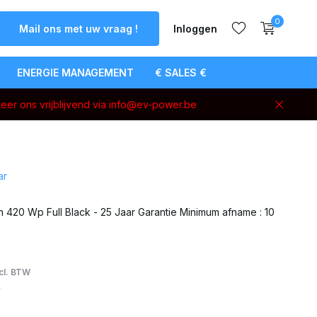
0
Mail ons met uw vraag !
Inloggen
ENERGIE MANAGEMENT
€ SALES €
eer ons vrijblijvend via
info@ev-power.be
Account
aanmaken
ar
420 Wp Full Black - 25 Jaar Garantie Minimum afname : 10
cl. BTW
W