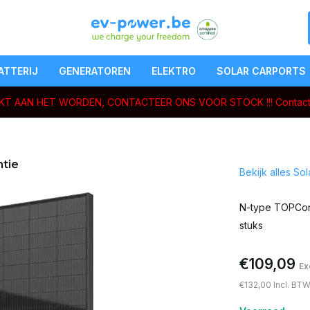
ATTERIJ
GENERATOREN
ELEKTRO
SOLAR CARPORTS
ERKT AAN HET WORDEN, CONTACTEER ONS VOOR STOCK !!!
Contact
ntie
Bekijk alles Sol
N-type TOPCon 
stuks
€109,09
Ex
€132,00 Incl. BT