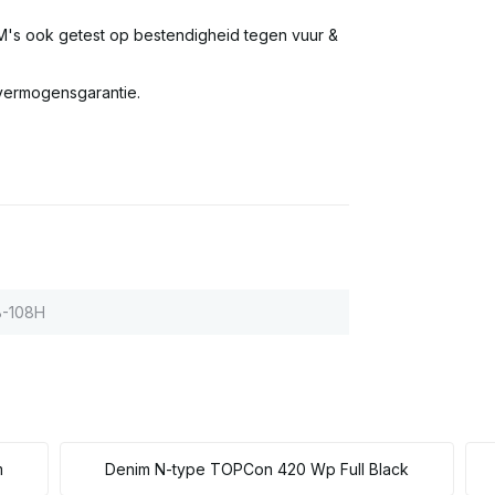
IM's ook getest op bestendigheid tegen vuur &
 vermogensgarantie.
B-108H
m
Denim N-type TOPCon 420 Wp Full Black