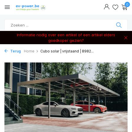
0
Informatie nodig over een artikel of een artikel elders
goedkoper gezien?
Terug
Home
Cubo solar | vrijstaand | 8982...