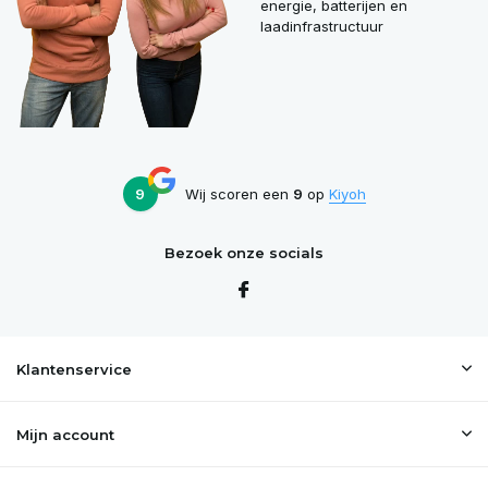
energie, batterijen en
laadinfrastructuur
9
Wij scoren een
9
op
Kiyoh
Bezoek onze socials
Klantenservice
Mijn account