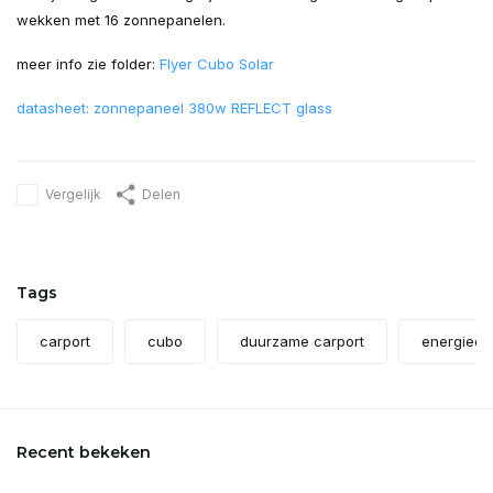
wekken met 16 zonnepanelen.
meer info zie folder:
Flyer Cubo Solar
datasheet: zonnepaneel 380w REFLECT glass
Vergelijk
Delen
Tags
carport
cubo
duurzame carport
energieop
Recent bekeken