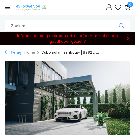
0
Informatie nodig over een artikel of een artikel elders
goedkoper gezien?
Terug
Home
Cubo solar | aanbouw | 8982 x ...