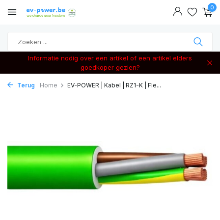
0
Informatie nodig over een artikel of een artikel elders
goedkoper gezien?
Terug
Home
EV-POWER | Kabel | RZ1-K | Fle...