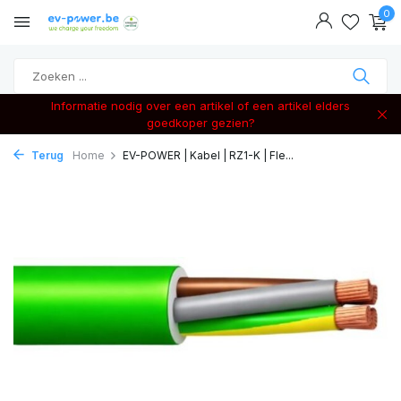
0
Informatie nodig over een artikel of een artikel elders
goedkoper gezien?
Terug
Home
EV-POWER | Kabel | RZ1-K | Fle...