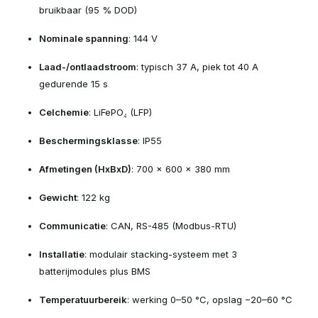
bruikbaar (95 % DOD)
Nominale spanning
: 144 V
Laad-/ontlaadstroom
: typisch 37 A, piek tot 40 A
gedurende 15 s
Celchemie
: LiFePO₄ (LFP)
Beschermingsklasse
: IP55
Afmetingen (HxBxD)
: 700 × 600 × 380 mm
Gewicht
: 122 kg
Communicatie
: CAN, RS-485 (Modbus-RTU)
Installatie
: modulair stacking-systeem met 3
batterijmodules plus BMS
Temperatuurbereik
: werking 0–50 °C, opslag −20–60 °C