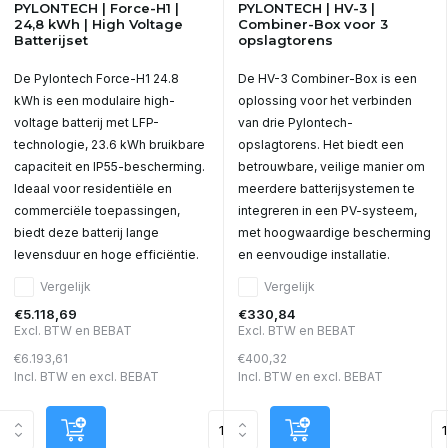
PYLONTECH | Force-H1 |
PYLONTECH | HV-3 |
24,8 kWh | High Voltage
Combiner-Box voor 3
Batterijset
opslagtorens
De Pylontech Force-H1 24.8
De HV-3 Combiner-Box is een
kWh is een modulaire high-
oplossing voor het verbinden
voltage batterij met LFP-
van drie Pylontech-
technologie, 23.6 kWh bruikbare
opslagtorens. Het biedt een
capaciteit en IP55-bescherming.
betrouwbare, veilige manier om
Ideaal voor residentiële en
meerdere batterijsystemen te
commerciële toepassingen,
integreren in een PV-systeem,
biedt deze batterij lange
met hoogwaardige bescherming
levensduur en hoge efficiëntie.
en eenvoudige installatie.
Vergelijk
Vergelijk
€5.118,69
€330,84
Excl. BTW en BEBAT
Excl. BTW en BEBAT
€6.193,61
€400,32
Incl. BTW en excl. BEBAT
Incl. BTW en excl. BEBAT