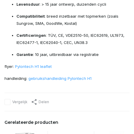
Levensduur
: > 15 jaar ontwerp, duizenden cycli
Compatibiliteit
: breed inzetbaar met topmerken (zoals
Sungrow, SMA, GoodWe, Kostal)
Certificeringen
: TÜV, CE, VDE2510-50, IEC62619, UL1973,
IEC62477-1, IEC62040-1, CEC, UN38.3
Garantie
: 10 jaar, uitbreidbaar via registratie
flyer:
Pylontech H1 leaflet
handleiding:
gebruikshandleiding Pylontech H1
Vergelijk
Delen
Gerelateerde producten