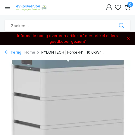
0
Informatie nodig over een artikel of een artikel elders
goedkoper gezien?
Terug
Home
PYLONTECH | Force-H1 | 10.6kWh...