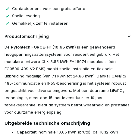
Contacteer ons voor een gratis offerte
Snelle levering
Gemakkelijk zelf te installeren !
Productomschrijving
De
Pylontech FORCE-H1 (10,65 kWh)
is een geavanceerd
hoogspanningsbatterijsysteem voor residentieel gebruik. Het
modulaire ontwerp (3 x 3,55 kWh FH48074 modules + één
FC0500-40S-V2 BMS) maakt snelle installatie en flexibele
uitbreiding mogelijk (van 7,1 kWh tot 24,86 kWh). Dankzij CAN/RS-
485-communicatie en IP55-bescherming is het systeem robuust
en geschikt voor diverse omgevers. Met een duurzame LiFePO₄-
technologie, meer dan 15 jaar levensduur en 10 jaar
fabrieksgarantie, biedt dit systeem betrouwbaarheid en prestaties
voor duurzame energieopslag.
Uitgebreide technische omschrijving
Capaciteit
: nominale 10,65 kWh (bruto), ca. 10,12 kWh