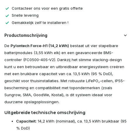
Contacteer ons voor een gratis offerte
Snelle levering
Gemakkelijk zelf te installeren !
Productomschrijving
De
Pylontech Force-H1 (14,2 kWh)
bestaat uit vier stapelbare
batterijmodules (3,55 kWh elk) en een geavanceerde BMS-
controller (FC0500-40S-V2). Dankzij het slimme stacking-design
kunt u een betrouwbaar en uitbreidbaar energiesysteem creëren
met een bruikbare capaciteit van ca. 13,5 kWh (95 % DoD),
geschikt voor thuisinstallaties. Met robuuste LiFePO₄-cellen, IP55-
bescherming en compatibiliteit met topondermerken (zoals
Sungrow, SMA, GoodWe, Kostal), is dit systeem ideaal voor
duurzame opslagoplossingen.
Uitgebreide technische omschrijving
Capaciteit:
14,2 kWh (nominaal), ca. 13,5 kWh bruikbaar (95
% DoD)