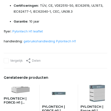
Certificeringen:
TÜV, CE, VDE2510-50, IEC62619, UL1973,
IEC62477-1, IEC62040-1, CEC, UN38.3
Garantie:
10 jaar
flyer:
Pylontech H1 leaflet
handleiding:
gebruikshandleiding Pylontech H1
Vergelijk
Delen
Gerelateerde producten
PYLONTECH |
FORCE-H1 |...
PYLONTECH |
PYLONTECH |
FORCE-H1 |...
Force-H1 |...