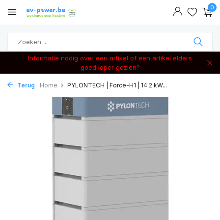
0
Informatie nodig over een artikel of een artikel elders
goedkoper gezien?
Terug
Home
PYLONTECH | Force-H1 | 14.2 kW...