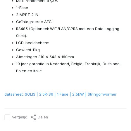
Max. rendement 97,3%
1-Fase
2 MPPT 2 IN
Geïntegreerde AFCI
RS485 (Optioneel: WIFI/LAN/GPRS met een Data Logging
Stick).
LCD-beeldscherm
Gewicht 11kg
Afmetingen 310 x 543 x 160mm
10 jaar garantie in Nederland, België, Frankrijk, Duitsland,
Polen en Italië
datasheet: SOLIS | 2.5K-S6 | 1 Fase | 2,5kW | Stringomvormer
Vergelijk
Delen