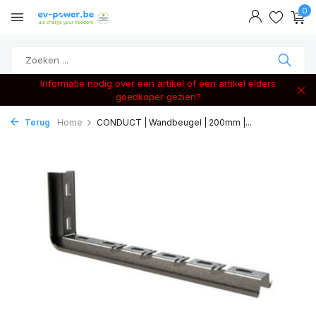
0
Informatie nodig over een artikel of een artikel elders
goedkoper gezien?
Terug
Home
CONDUCT | Wandbeugel | 200mm |...