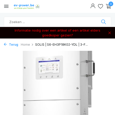
0
Informatie nodig over een artikel of een artikel elders
goedkoper gezien?
Terug
Home
SOLIS | S6-EH3P18K02-YDL | 3-F...