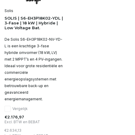
Solis
SOLIS | S6-EH3P18K02-YDL |
3-Fase | 18 kW | Hybride |
Low Voltage Bat.
De Solis S6-EH3P18K02-NV-YD-
L is een krachtige 3-fase
hybride omvormer (18 kW, LV)
met 2 MPPT’s en 4 PV-ingangen.
Ideaal voor grote residentiële en
commerciële
energieopslagsystemen met
betrouwbare back-up en
geavanceerd
energiemanagement.
Vergelijk
€2.176,97
Excl. BTW en BEBAT
€2.634,13