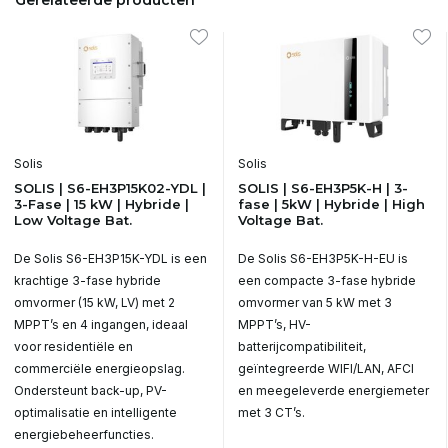
Gerelateerde producten
Solis
Solis
SOLIS | S6-EH3P15K02-YDL |
SOLIS | S6-EH3P5K-H | 3-
3-Fase | 15 kW | Hybride |
fase | 5kW | Hybride | High
Low Voltage Bat.
Voltage Bat.
De Solis S6-EH3P15K-YDL is een
De Solis S6-EH3P5K-H-EU is
krachtige 3-fase hybride
een compacte 3-fase hybride
omvormer (15 kW, LV) met 2
omvormer van 5 kW met 3
MPPT’s en 4 ingangen, ideaal
MPPT’s, HV-
voor residentiële en
batterijcompatibiliteit,
commerciële energieopslag.
geïntegreerde WIFI/LAN, AFCI
Ondersteunt back-up, PV-
en meegeleverde energiemeter
optimalisatie en intelligente
met 3 CT’s.
energiebeheerfuncties.